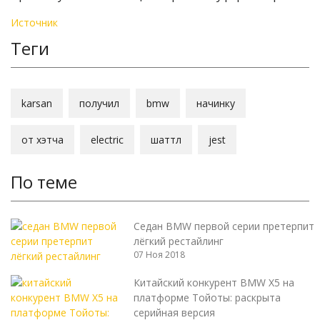
Источник
Теги
karsan
получил
bmw
начинку
от хэтча
electric
шаттл
jest
По теме
Седан BMW первой серии претерпит
лёгкий рестайлинг
07 Ноя 2018
Китайский конкурент BMW X5 на
платформе Тойоты: раскрыта
серийная версия