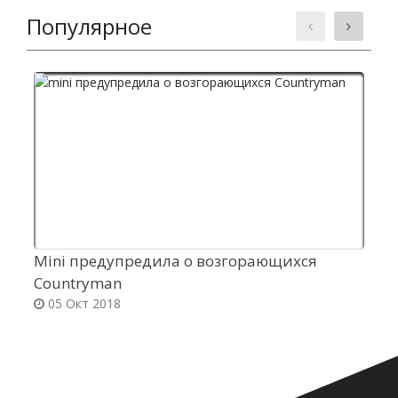
Популярное
Mini предупредила о возгорающихся
К
Countryman
п
05 Окт 2018
д